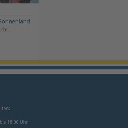
 Sonnenland
cht.
iten:
bis 18:00 Uhr