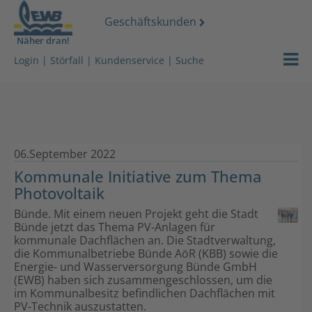
Geschäftskunden
Näher dran!
Strom
EWB Portra
Login
|
Störfall
|
Kundenservice
|
Suche
Gas
Nachhaltigk
Wasser
Karriere & 
06.September 2022
Wärmeserv
EWB News
Kommunale Initiative zum Thema
Photovoltaik
Netz
Unser Vide
Bünde. Mit einem neuen Projekt geht die Stadt
Services
Kundenzeits
Bünde jetzt das Thema PV-Anlagen für
kommunale Dachflächen an. Die Stadtverwaltung,
die Kommunalbetriebe Bünde AöR (KBB) sowie die
Über uns
Lokales
Energie- und Wasserversorgung Bünde GmbH
(EWB) haben sich zusammengeschlossen, um die
im Kommunalbesitz befindlichen Dachflächen mit
Stromdach-
Energiegem
PV-Technik auszustatten.