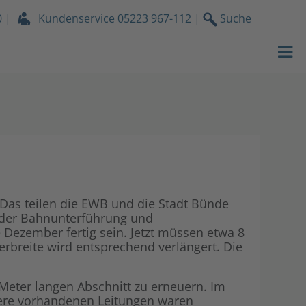
0
|
Kundenservice
05223 967-112
|
Suche
Strom
EWB Portrait
Gas
Nachhaltigke
Wasser
Engagement f
Wärmeservic
Karriere & A
Netz
EWB News
 Das teilen die EWB und die Stadt Bünde
 der Bahnunterführung und
Services
Unser Videop
 Dezember fertig sein. Jetzt müssen etwa 8
breite wird entsprechend verlängert. Die
Über uns
Kundenzeitsc
 Meter langen Abschnitt zu erneuern. Im
Stromdach-P
Lokales
ere vorhandenen Leitungen waren