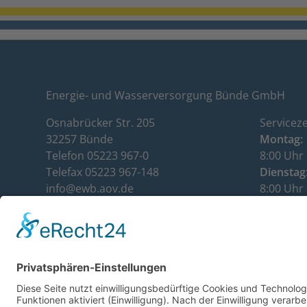
Energie- und Wasserversorgung Bünde GmbH
Osnabrücker Str. 205
Serviceze
32257 Bünde
Montag:
Telefon 05223 967-0
8:00 Uhr 
Telefax 05223 967-148
Dienstag
info@ewb.aov.de
8:00 Uhr 
www.ewb.aov.de
Mittwoch
Kundenservice: 05223 967-112
8:00 Uhr 
Donnerst
8:00 Uhr 