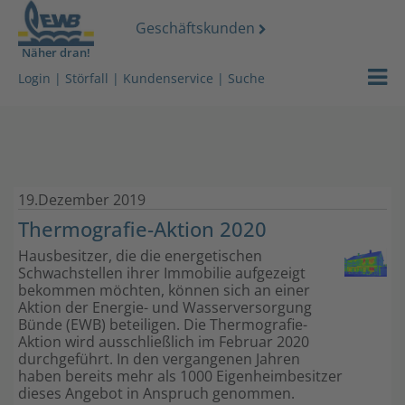
Geschäftskunden
Näher dran!
Strom
EWB Portra
Login
|
Störfall
|
Kundenservice
|
Suche
Gas
Nachhaltigk
Wasser
Karriere & 
19.Dezember 2019
Wärmeserv
EWB News
Thermografie-Aktion 2020
Netz
Unser Vide
Hausbesitzer, die die energetischen
Schwachstellen ihrer Immobilie aufgezeigt
bekommen möchten, können sich an einer
Services
Kundenzeits
Aktion der Energie- und Wasserversorgung
Bünde (EWB) beteiligen. Die Thermografie-
Über uns
Lokales
Aktion wird ausschließlich im Februar 2020
durchgeführt. In den vergangenen Jahren
haben bereits mehr als 1000 Eigenheimbesitzer
Stromdach-
Energiegem
dieses Angebot in Anspruch genommen.