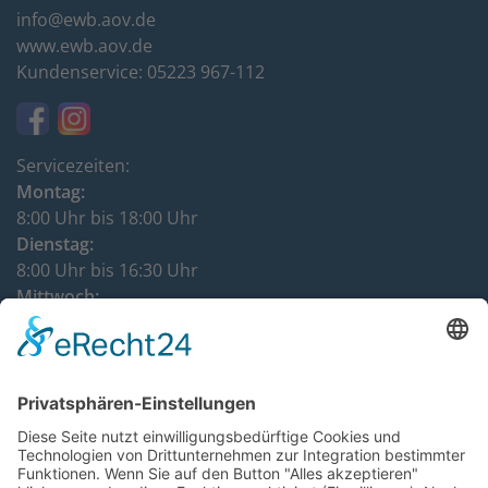
info@ewb.aov.de
www.ewb.aov.de
Kundenservice: 05223 967-112
Servicezeiten:
Montag:
8:00 Uhr bis 18:00 Uhr
Dienstag:
8:00 Uhr bis 16:30 Uhr
Mittwoch:
8:00 Uhr bis 12:00 Uhr
Donnerstag:
8:00 Uhr bis 16:30 Uhr
DATENSCHUTZHINWEISE