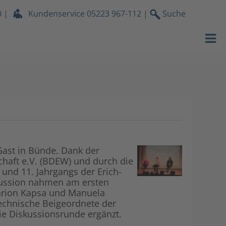
0
|
Kundenservice
05223 967-112
|
Suche
Strom
EWB Portrait
Gas
Nachhaltigke
Wasser
Engagement f
Wärmeservic
Karriere & A
Netz
EWB News
ast in Bünde. Dank der
haft e.V. (BDEW) und durch die
Services
Unser Videop
nd 11. Jahrgangs der Erich-
kussion nahmen am ersten
Über uns
Kundenzeitsc
arion Kapsa und Manuela
echnische Beigeordnete der
ie Diskussionsrunde ergänzt.
Stromdach-P
Lokales