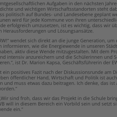
amtgesellschaftlichen Aufgaben in den nächsten Jahr
ichte und wichtigen Wirtschaftsstandorten steht da
 politisch auf Bundes- und Landesebene geplant wer
nen wird für jede Kommune von ihren unterschiedl
rfolgreich umzusetzen, ist es wichtig, dass wir üb
len Herausforderungen und Lösungsansätze.
W!“ wendet sich direkt an die junge Generation, um d
am informieren, wie die Energiewende in unseren Stä
haben, aktiv diese Wende mitzugestalten. Mit dem Proj
 und intensiv anzureichern und die Schülerinnen und S
eren.“, ist Dr. Marion Kapsa, Geschäftsführerin der 
 ein positives Fazit nach der Diskussionsrunde am D
en öffentlicher Hand, Wirtschaft und Politik ist auc
nn und muss etwas dazu beitragen. Ich denke, das is
worden.“
ir sind froh, dass wir das Projekt in die Schule bri
B will in diesem Bereich ein Vorbild sein und setzt si
wende ein.“