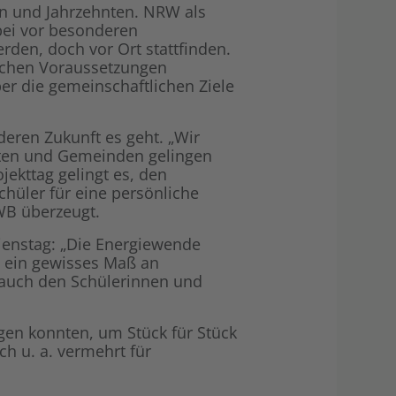
en und Jahrzehnten. NRW als
Shop
Energiegemei
bei vor besonderen
den, doch vor Ort stattfinden.
ichen Voraussetzungen
er die gemeinschaftlichen Ziele
eren Zukunft es geht. „Wir
dten und Gemeinden gelingen
ekttag gelingt es, den
chüler für eine persönliche
EWB überzeugt.
ienstag: „Die Energiewende
h ein gewisses Maß an
t auch den Schülerinnen und
ngen konnten, um Stück für Stück
ch u. a. vermehrt für