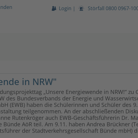
unden
Login
|
Störfall
0800 0967-10
wende in NRW"
dungsprojekttag „Unsere Energiewende in NRW!“ zu G
W des Bundesverbands der Energie und Wasserwirtsc
 (EWB) haben die Schülerinnen und Schüler des 9. u
staltung teilgenommen. An der abschließenden Dis
sanne Rutenkröger auch EWB-Geschäftsführerin Dr. M
 Bünde AöR teil. Am 9.11. haben Andrea Brückner (T
tsführer der Stadtverkehrsgesellschaft Bünde mbH) d