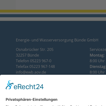
Energie- und Wasserversorgung Bünde GmbH
Osnabrücker Str. 205
Serviceze
32257 Bünde
Montag:
Telefon 05223 967-0
8:00 Uhr 
Telefax 05223 967-148
Dienstag
info@ewb.aov.de
8:00 Uhr 
www.ewb.aov.de
Mittwoch
Kundenservice: 05223 967-112
8:00 Uhr 
Donnerst
8:00 Uhr 