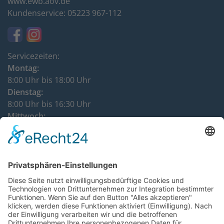
www.ewb.aov.de
Kundenservice: 05223 967-112
Servicezeiten:
Montag:
8:00 Uhr bis 18:00 Uhr
Dienstag:
8:00 Uhr bis 16:30 Uhr
Mittwoch:
8:00 Uhr bis 12:00 Uhr
Donnerstag:
8:00 Uhr bis 16:30 Uhr
DATENSCHUTZHINWEISE
IMPRESSUM