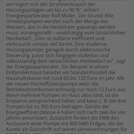
verringert sich der Stromverbrauch der
Heizungsanlagen um bis zu 90 %“, erklärt
Energiesparberater Rolf Müller. Der Grund: Alte
Umwälzpumpen werden nach der Menge des
Wassers, das in die Heizkörper gepumpt werden
muss, voreingestellt – unabhängig vom tatsächlichen
Heizbedarf. „Dies ist äußerst ineffizient und
verbraucht unnütz viel Strom. Eine moderne
Heizungspumpe, geregelt durch elektronische
Steuerung, passt sich hingegen stufenlos und
selbstständig dem tatsächlichen Heizbedarf an“, sagt
der Energiesparberater. Ein Beispiel: In einem
Einfamilienhaus belastet ein Standardmodell die
Haushaltskasse mit rund 60 bis 120 Euro im Jahr. Mit
der neuen Hocheffizienzpumpe weist die
Betriebsstromkostenrechnung nur noch 12 Euro aus.
Wenn mehrere Pumpen im Haus aktiv sind, ist die
Ersparnis entsprechend höher und kann z. B. bei drei
Pumpen bis zu 300 Euro betragen. Geräte der
Energieeffizienzklasse A haben sich nach zwei bis vier
Jahren amortisiert. Zusätzlich fördert die EWB den
Austausch einer Pumpe mit 800 kWh Erdgas, die der
Kunde als Gutschrift auf seinen Jahresrechnungen für