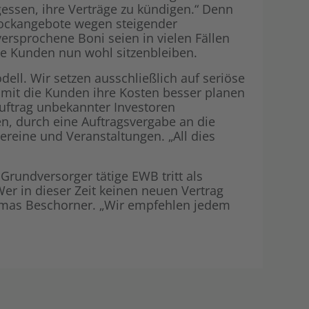
gessen, ihre Verträge zu kündigen.“ Denn
Shop
Energiegemei
 Lockangebote wegen steigender
rsprochene Boni seien in vielen Fällen
ie Kunden nun wohl sitzenbleiben.
ell. Wir setzen ausschließlich auf seriöse
amit die Kunden ihre Kosten besser planen
uftrag unbekannter Investoren
en, durch eine Auftragsvergabe an die
ereine und Veranstaltungen. „All dies
rundversorger tätige EWB tritt als
 Wer in dieser Zeit keinen neuen Vertrag
homas Beschorner. „Wir empfehlen jedem