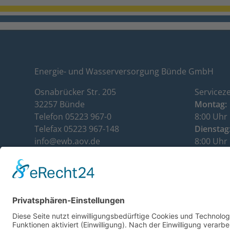
Energie- und Wasserversorgung Bünde GmbH
Osnabrücker Str. 205
Serviceze
32257 Bünde
Montag:
Telefon 05223 967-0
8:00 Uhr 
Telefax 05223 967-148
Dienstag
info@ewb.aov.de
8:00 Uhr 
www.ewb.aov.de
Mittwoch
Kundenservice: 05223 967-112
8:00 Uhr 
Donnerst
8:00 Uhr 