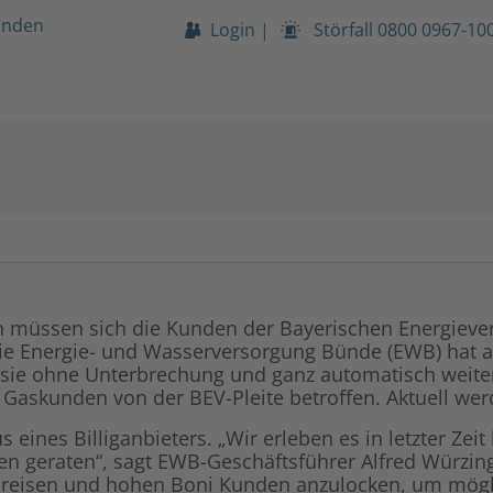
unden
Login
|
Störfall
0800 0967-10
ten müssen sich die Kunden der Bayerischen Energieve
ie Energie- und Wasserversorgung Bünde (EWB) hat al
sie ohne Unterbrechung und ganz automatisch weiter
askunden von der BEV-Pleite betroffen. Aktuell werd
us eines Billiganbieters. „Wir erleben es in letzter Ze
en geraten“, sagt EWB-Geschäftsführer Alfred Würzin
reisen und hohen Boni Kunden anzulocken, um mögli