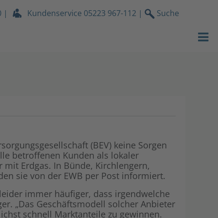
0
|
Kundenservice
05223 967-112
|
Suche
Strom
EWB Portrait
Gas
Nachhaltigke
Wasser
Engagement f
Wärmeservic
Karriere & A
Netz
EWB News
rsorgungsgesellschaft (BEV) keine Sorgen
le betroffenen Kunden als lokaler
Services
Unser Videop
 mit Erdgas. In Bünde, Kirchlengern,
en sie von der EWB per Post informiert.
Über uns
Kundenzeitsc
it leider immer häufiger, dass irgendwelche
ger. „Das Geschäftsmodell solcher Anbieter
Stromdach-P
Lokales
chst schnell Marktanteile zu gewinnen.