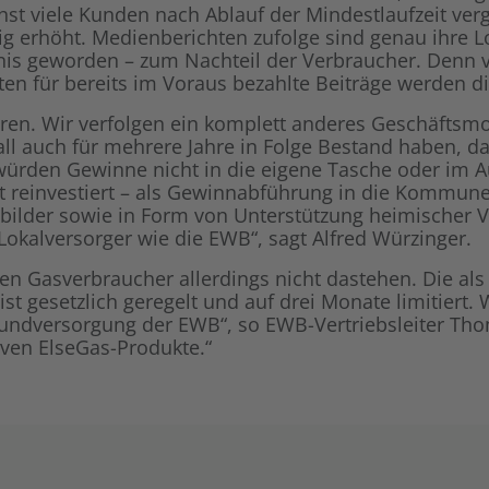
hst viele Kunden nach Ablauf der Mindestlaufzeit ver
tig erhöht. Medienberichten zufolge sind genau ihre
is geworden – zum Nachteil der Verbraucher. Denn ve
en für bereits im Voraus bezahlte Beiträge werden d
ren. Wir verfolgen ein komplett anderes Geschäftsmod
all auch für mehrere Jahre in Folge Bestand haben, d
würden Gewinne nicht in die eigene Tasche oder im A
Ort reinvestiert – als Gewinnabführung in die Kommun
sbilder sowie in Form von Unterstützung heimischer V
n Lokalversorger wie die EWB“, sagt Alfred Würzinger.
Gasverbraucher allerdings nicht dastehen. Die als G
ist gesetzlich geregelt und auf drei Monate limitiert.
Grundversorgung der EWB“, so EWB-Vertriebsleiter T
iven ElseGas-Produkte.“