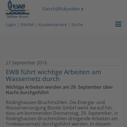
Geschäftskunden
Näher dran!
Strom
EWB Portra
Login
|
Störfall
|
Kundenservice
|
Suche
Gas
Nachhaltigk
Wasser
Karriere & 
27.September 2016
Wärmeserv
EWB News
EWB führt wichtige Arbeiten am
Wassernetz durch
Netz
Unser Vide
Wichtige Arbeiten werden am 29. September über
Services
Kundenzeits
Nacht durchgeführt
Rödinghausen-Bruchmühlen. Die Energie- und
Über uns
Lokales
Wasserversorgung Bünde GmbH weist darauf hin,
dass am kommenden Donnerstag, 29. September, in
Rödinghausen-Bruchmühlen dringende Arbeiten am
Stromdach-
Energiegem
Trinkwassernetz durchgeführt werden. In diesem