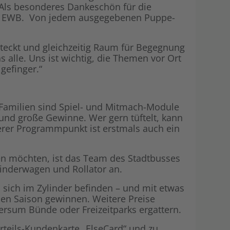
 Als besonderes Dankeschön für die
Shop
Energiegemei
der EWB. Von jedem ausgegebenen Puppe-
 steckt und gleichzeitig Raum für Begegnung
 alle. Uns ist wichtig, die Themen vor Ort
gefinger.“
 Familien sind Spiel- und Mitmach-Module
 und große Gewinne. Wer gern tüftelt, kann
erer Programmpunkt ist erstmals auch ein
ren möchten, ist das Team des Stadtbusses
 Kinderwagen und Rollator an.
sich im Zylinder befinden – und mit etwas
den Saison gewinnen. Weitere Preise
rsum Bünde oder Freizeitparks ergattern.
teils-Kundenkarte „ElseCard“ und zu