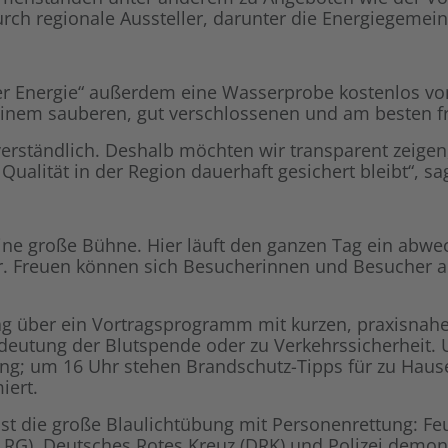
rch regionale Aussteller, darunter die Energiegemei
er Energie“ außerdem eine Wasserprobe kostenlos v
 einem sauberen, gut verschlossenen und am besten fr
verständlich. Deshalb möchten wir transparent zeigen
ualität in der Region dauerhaft gesichert bleibt“, sa
eine große Bühne. Hier läuft den ganzen Tag ein abw
r. Freuen können sich Besucherinnen und Besucher au
ag über ein Vortragsprogramm mit kurzen, praxisnahen
utung der Blutspende oder zu Verkehrssicherheit. 
ng; um 16 Uhr stehen Brandschutz-Tipps für zu Ha
iert.
ist die große Blaulichtübung mit Personenrettung: Fe
RG), Deutsches Rotes Kreuz (DRK) und Polizei demonst