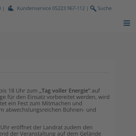
0
|
Kundenservice
05223 967-112
|
Suche
Strom
EWB Portrait
Gas
Nachhaltigke
Wasser
Engagement f
Wärmeservic
Karriere & A
Netz
EWB News
 bis 18 Uhr zum
„Tag voller Energie“
auf
e für den Einsatz vorbereitet werden, wird
Services
Unser Videop
tet ein Fest zum Mitmachen und
einem abwechslungsreichen Bühnen- und
Über uns
Kundenzeitsc
1 Uhr eröffnet der Landrat zudem den
Stromdach-P
Lokales
rend der Veranstaltung auf dem Gelände