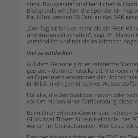
steht. Blutspender sind herzlichen willko
Blutspende erhalten die Spender ein Pup
Paul-Brot werden 50 Cent an das DRK gesp
„Der Tag ist für uns mehr als ein Fest: Wi
und Austausch schaffen“, sagt Dr. Marion K
verständlich und mit vielen Mitmach-Ange
Viel zu entdecken
Auf dem Gelände gibt es zahlreiche Stati
geplant – darunter Glücksrad, Vier-Gewinn
an Experimentierstationen der Hochschule
Einblick in ein gemeinsames Wasserstoff
Für alle, die den Stadtbus nutzen oder si
vor Ort: Neben einer Tarifberatung bietet 
Beim Entenzylinder-Gewinnspiel können Be
Glück zwei Tickets für ein Heimspiel des 
warten im Greifautomaten: Wer Geschick b
Darüber hinaus informiert die EWB an The