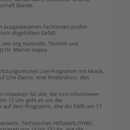
nschaft Bünde.
on ausgewiesenen Fachleuten prüfen
isch abgefüllten Gefäß.
, wie eng Kontrolle, Technik und
gt Dr. Marion Kapsa.
echslungsreiches Live-Programm mit Musik,
f Line Dance, eine Kinderdisco, den
 Impulsen für alle, die sich informieren
Um 15 Uhr geht es um die
use auf dem Programm, ehe die EWB um 17
uerwehr, Technisches Hilfswerk (THW),
rieren von 14 bis 15 Uhr, wie die