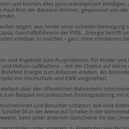
mmen und können alles ganz unkompliziert erledigen.
pe-Paul-Brot der Bäckerei Vollmer, gesponsort von 
endet.
r wollen zeigen, was hinter einer sicheren Versorgung
apsa, Geschäftsführerin der EWB. „Energie betrifft uns
boten erlebbar zu machen – ganz ohne erhobenen Zei
onen und Angebote zum Ausprobieren: Für Kinder und
t und Helium-Luftballons – mit der Chance auf kleine
 Bielefeld Energie zum Anfassen erleben. Als besond
projekt von Hochschule und EWB vorgesehen.
ch einfach über den öffentlichen Nahverkehr informie
es zum Beispiel ein praktisches Einstiegstraining mit
sucherinnen und Besucher schätzen, wie viele Enten 
FC Schalke 04 in der Arena auf Schalke in der kommen
eweist, kann unter anderem Gutscheine für das Unive
menständen unter anderem zu Angeboten wie der Vor