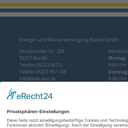
Energie- und Wasserversorgung Bünde GmbH
Osnabrücker Str. 205
Serviceze
32257 Bünde
Montag:
Telefon 05223 967-0
8:00 Uhr 
Telefax 05223 967-148
Dienstag
info@ewb.aov.de
8:00 Uhr 
www.ewb.aov.de
Mittwoch
Kundenservice: 05223 967-112
8:00 Uhr 
Donnerst
8:00 Uhr 