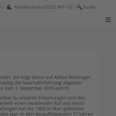
0
|
Kundenservice
05223 967-112
|
Suche
Strom
EWB Portrait
Gas
Nachhaltigke
Wasser
Engagement f
Wärmeservic
Karriere & A
Netz
EWB News
bH. Sie folgt damit auf Alfred Würzinger,
nmäßig die Geschäftsführung abgeben
Services
Unser Videop
le zum 1. Dezember 2019 antritt.
Über uns
Kundenzeitsc
nderbar zu unseren Erwartungen und den
enießt einen exzellenten Ruf und kennt
gefangen hat die 1962 in Marl geborene
Stromdach-P
Lokales
tätig war. In den darauffolgenden 17 Jahren