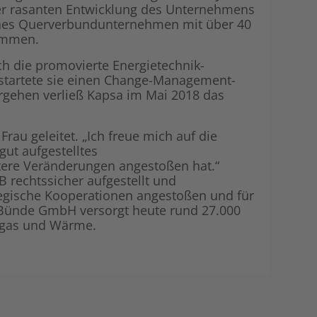
der rasanten Entwicklung des Unternehmens
Shop
Energiegemei
iches Querverbundunternehmen mit über 40
ommen.
ch die promovierte Energietechnik-
tartete sie einen Change-Management-
rgehen verließ Kapsa im Mai 2018 das
u geleitet. „Ich freue mich auf die
gut aufgestelltes
ere Veränderungen angestoßen hat.“
 rechtssicher aufgestellt und
ategische Kooperationen angestoßen und für
g Bünde GmbH versorgt heute rund 27.000
dgas und Wärme.