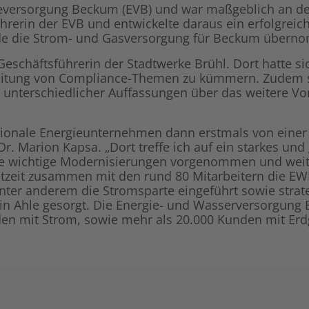
ergieversorgung Beckum (EVB) und war maßgeblich an 
ührerin der EVB und entwickelte daraus ein erfolgre
rde die Strom- und Gasversorgung für Beckum übern
Geschäftsführerin der Stadtwerke Brühl. Dort hatte si
beitung von Compliance-Themen zu kümmern. Zudem s
 unterschiedlicher Auffassungen über das weitere Vo
nale Energieunternehmen dann erstmals von einer Fra
. Marion Kapsa. „Dort treffe ich auf ein starkes und 
le wichtige Modernisierungen vorgenommen und weit
tzeit zusammen mit den rund 80 Mitarbeitern die EWB
r unter anderem die Stromsparte eingeführt sowie str
 in Ahle gesorgt. Die Energie- und Wasserversorgun
den mit Strom, sowie mehr als 20.000 Kunden mit Er