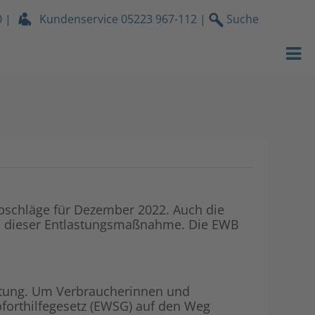
0
|
Kundenservice
05223 967-112
|
Suche
Strom
Gas
Wasser
Wärmeservic
Netz
bschläge für Dezember 2022. Auch die
n dieser Entlastungsmaßnahme. Die EWB
Services
Über uns
stung. Um Verbraucherinnen und
Stromdach-P
oforthilfegesetz (EWSG) auf den Weg