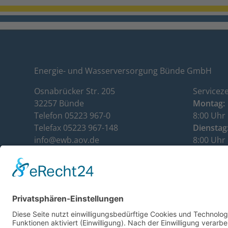
Energie- und Wasserversorgung Bünde GmbH
Osnabrücker Str. 205
Serviceze
32257 Bünde
Montag:
Telefon 05223 967-0
8:00 Uhr 
Telefax 05223 967-148
Dienstag
info@ewb.aov.de
8:00 Uhr 
www.ewb.aov.de
Mittwoch
Kundenservice: 05223 967-112
8:00 Uhr 
Donnerst
8:00 Uhr 