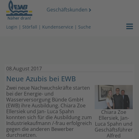
Geschäftskunden
Näher dran!
Strom
Login
|
Störfall
|
Kundenservice
|
Suche
Gas
Wasser
08.August 2017
Wärmeserv
Neue Azubis bei EWB
Netz
Zwei neue Nachwuchskräfte starten
bei der Energie- und
Wasserversorgung Bünde GmbH
Services
(EWB) ihre Ausbildung. Chiara Zoe
Ellersiek und Jan- Luca Spahn
Chiara Zoe
Über uns
konnten sich für die Ausbildung zum
Ellersiek, Jan-
Industriekaufmann /-frau erfolgreich
Luca Spahn und
gegen die anderen Bewerber
Geschäftsführer
Stromdach-
durchsetzen.
Alfred