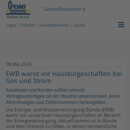
Geschäftskunden
Näher dran!
Strom
Login
|
Störfall
|
Kundenservice
|
Suche
Gas
Wasser
08.Mai 2026
Wärmeserv
EWB warnt vor Haustürgeschäften bei
Gas und Strom
Netz
Kundinnen und Kunden sollten niemals
Services
Vertragsunterlagen an der Haustür unterzeichnen, keine
Abrechnungen und Zählernummern herausgeben.
Über uns
Die Energie- und Wasserversorgung Bünde (EWB)
warnt vor unseriösen Haustürgeschäften im Bereich
der Energieversorgung. Aktuell kommt es in Bünde
Stromdach-
und dem Umland zu Fällen, in denen vermeintliche