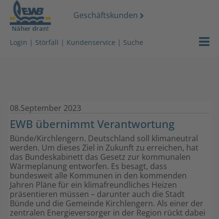
Geschäftskunden
Näher dran!
Strom
Login
|
Störfall
|
Kundenservice
|
Suche
Gas
Wasser
08.September 2023
Wärmeserv
EWB übernimmt Verantwortung
Netz
Bünde/Kirchlengern. Deutschland soll klimaneutral
werden. Um dieses Ziel in Zukunft zu erreichen, hat
das Bundeskabinett das Gesetz zur kommunalen
Services
Wärmeplanung entworfen. Es besagt, dass
bundesweit alle Kommunen in den kommenden
Über uns
Jahren Pläne für ein klimafreundliches Heizen
präsentieren müssen – darunter auch die Stadt
Bünde und die Gemeinde Kirchlengern. Als einer der
Stromdach-
zentralen Energieversorger in der Region rückt dabei