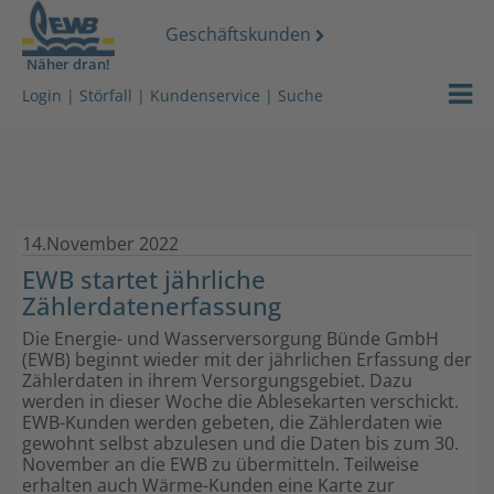
Geschäftskunden
Näher dran!
Strom
Login
|
Störfall
|
Kundenservice
|
Suche
Gas
Wasser
14.November 2022
Wärmeserv
EWB startet jährliche
Zählerdatenerfassung
Netz
Die Energie- und Wasserversorgung Bünde GmbH
Services
(EWB) beginnt wieder mit der jährlichen Erfassung der
Zählerdaten in ihrem Versorgungsgebiet. Dazu
werden in dieser Woche die Ablesekarten verschickt.
Über uns
EWB-Kunden werden gebeten, die Zählerdaten wie
gewohnt selbst abzulesen und die Daten bis zum 30.
November an die EWB zu übermitteln. Teilweise
Stromdach-
erhalten auch Wärme-Kunden eine Karte zur