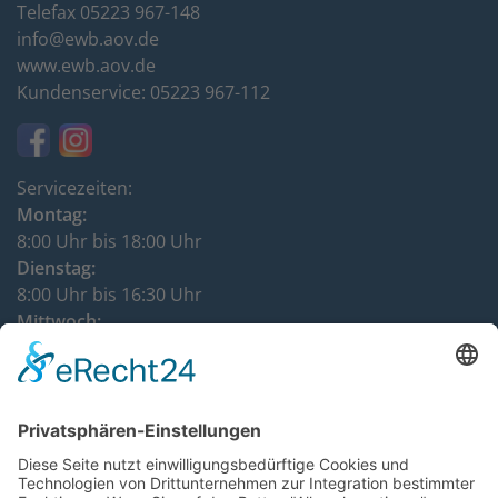
Telefax 05223 967-148
info@ewb.aov.de
www.ewb.aov.de
Kundenservice: 05223 967-112
Servicezeiten:
Montag:
8:00 Uhr bis 18:00 Uhr
Dienstag:
8:00 Uhr bis 16:30 Uhr
Mittwoch:
8:00 Uhr bis 12:00 Uhr
Donnerstag:
8:00 Uhr bis 16:30 Uhr