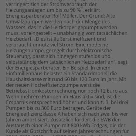
verringert sich der Stromverbrauch der
Heizungsanlagen um bis zu 90 %“, erklärt
Energiesparberater Rolf Müller. Der Grund: Alte
Umwälzpumpen werden nach der Menge des
Wassers, das in die Heizkörper gepumpt werden
muss, voreingestellt – unabhängig vom tatsächlichen
Heizbedarf. „Dies ist äußerst ineffizient und
verbraucht unnütz viel Strom. Eine moderne
Heizungspumpe, geregelt durch elektronische
Steuerung, passt sich hingegen stufenlos und
selbstständig dem tatsächlichen Heizbedarf an“, sagt
der Energiesparberater. Ein Beispiel: In einem
Einfamilienhaus belastet ein Standardmodell die
Haushaltskasse mit rund 60 bis 120 Euro im Jahr. Mit
der neuen Hocheffizienzpumpe weist die
Betriebsstromkostenrechnung nur noch 12 Euro aus.
Wenn mehrere Pumpen im Haus aktiv sind, ist die
Ersparnis entsprechend höher und kann z. B. bei drei
Pumpen bis zu 300 Euro betragen. Geräte der
Energieeffizienzklasse A haben sich nach zwei bis vier
Jahren amortisiert. Zusätzlich fördert die EWB den
Austausch einer Pumpe mit 800 kWh Erdgas, die der
Kunde als Gutschrift auf seinen Jahresrechnungen für