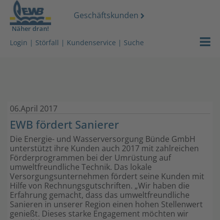
Geschäftskunden
Näher dran!
Strom
Login
|
Störfall
|
Kundenservice
|
Suche
Gas
Wasser
06.April 2017
Wärmeserv
EWB fördert Sanierer
Netz
Die Energie- und Wasserversorgung Bünde GmbH
unterstützt ihre Kunden auch 2017 mit zahlreichen
Förderprogrammen bei der Umrüstung auf
Services
umweltfreundliche Technik. Das lokale
Versorgungsunternehmen fördert seine Kunden mit
Über uns
Hilfe von Rechnungsgutschriften. „Wir haben die
Erfahrung gemacht, dass das umweltfreundliche
Sanieren in unserer Region einen hohen Stellenwert
Stromdach-
genießt. Dieses starke Engagement möchten wir