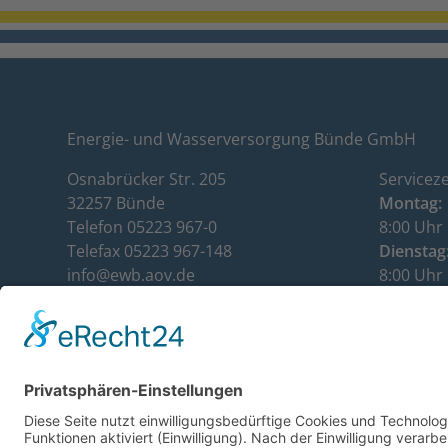
Energie- und Wasserversorgung Bünde GmbH
Osnabrücker Str. 205
Serviceze
32257 Bünde
Montag:
Telefon 05223 967-0
8:00 Uhr 
Telefax 05223 967-148
Dienstag
info@ewb.aov.de
8:00 Uhr 
www.ewb.aov.de
Mittwoch
Kundenservice: 05223 967-112
8:00 Uhr 
Donnerst
8:00 Uhr 