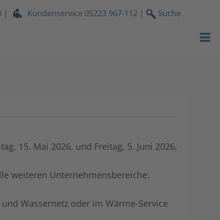
0
|
Kundenservice
05223 967-112
|
Suche
Strom
Gas
Wasser
Wärmeservic
Netz
, 15. Mai 2026, und Freitag, 5. Juni 2026,
Services
 alle weiteren Unternehmensbereiche.
Über uns
s- und Wassernetz oder im Wärme-Service
Stromdach-P