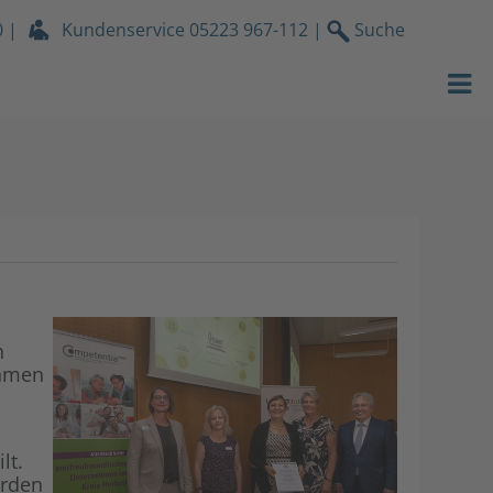
0
|
Kundenservice
05223 967-112
|
Suche
Strom
Gas
Wasser
Wärmeservic
Netz
n
Services
ehmen
Über uns
lt.
Stromdach-P
ürden