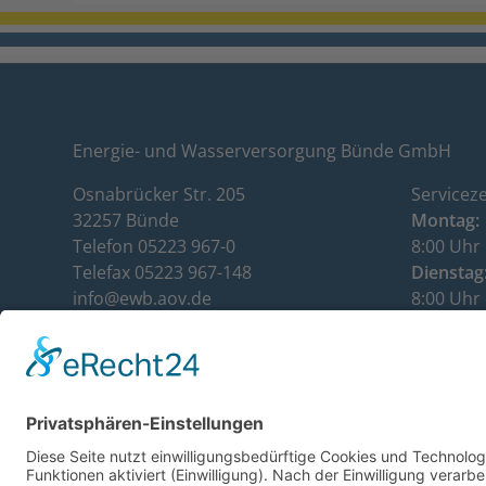
Energie- und Wasserversorgung Bünde GmbH
Osnabrücker Str. 205
Serviceze
32257 Bünde
Montag:
Telefon 05223 967-0
8:00 Uhr 
Telefax 05223 967-148
Dienstag
info@ewb.aov.de
8:00 Uhr 
www.ewb.aov.de
Mittwoch
Kundenservice: 05223 967-112
8:00 Uhr 
Donnerst
8:00 Uhr 