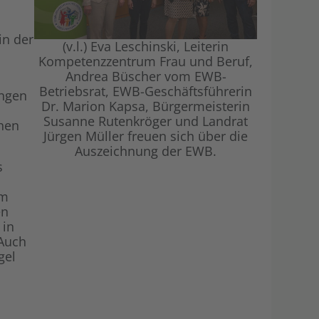
Shop
in der
(v.l.) Eva Leschinski, Leiterin
Kompetenzzentrum Frau und Beruf,
Andrea Büscher vom EWB-
Betriebsrat, EWB-Geschäftsführerin
ungen
Dr. Marion Kapsa, Bürgermeisterin
Susanne Rutenkröger und Landrat
chen
Jürgen Müller freuen sich über die
Auszeichnung der EWB.
s
om
en
 in
 Auch
gel