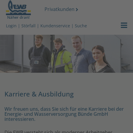
Privatkunden
Näher dran!
Strom
Login
|
Störfall
|
Kundenservice
|
Suche
Gas
Wasser
Wärmeserv
Netz
Karriere & Ausbildung
Services
Wir freuen uns, dass Sie sich für eine Karriere bei der
Über uns
Energie- und Wasserversorgung Bünde GmbH
interessieren.
Shop
Die EWB versteht sich als moderner Arbeitgeber.