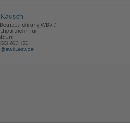
t Kausch
 Betriebsführung WBV /
chpartnerin für
ateure
5223 967-126
h@ewb.aov.de