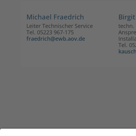
Michael Fraedrich
Birgi
Leiter Technischer Service
techn.
Tel. 05223 967-175
Anspre
fraedrich@ewb.aov.de
Install
Tel. 0
kausc