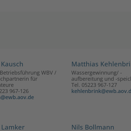
t Kausch
Matthias Kehlenbr
 Betriebsführung WBV /
Wassergewinnung/ -
chpartnerin für
aufbereitung und -spei
ateure
Tel. 05223 967-127
5223 967-126
kehlenbrink@ewb.aov.
h@ewb.aov.de
r Lamker
Nils Bollmann