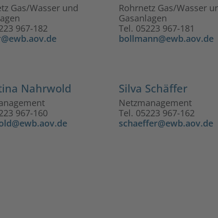
tz Gas/Wasser und
Rohrnetz Gas/Wasser u
lagen
Gasanlagen
5223 967-182
Tel. 05223 967-181
r@ewb.aov.de
bollmann@ewb.aov.de
tina Nahrwold
Silva Schäffer
anagement
Netzmanagement
5223 967-160
Tel. 05223 967-162
old@ewb.aov.de
schaeffer@ewb.aov.de