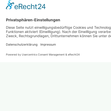
Energie- und Wasserversorgung Bünde GmbH
Osnabrücker Str. 205
Serviceze
32257 Bünde
Montag: