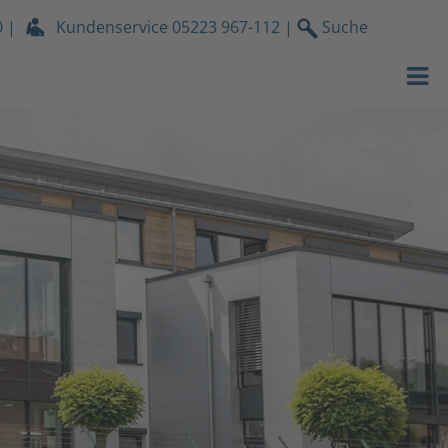
0
|
Kundenservice
05223 967-112
|
Suche
Strom
Gas
Wasser
Wärmeservic
Netz
Services
Über uns
Shop